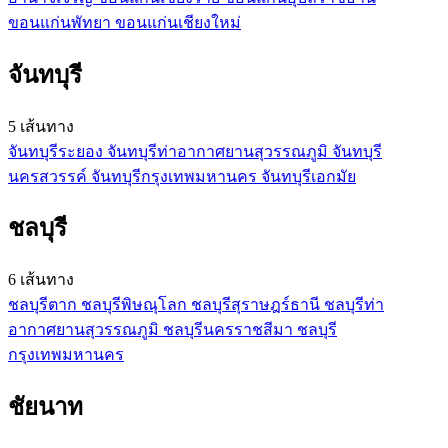
ขอนแก่น
พัทยา
ขอนแก่น
เชียงใหม่
จันทบุรี
5 เส้นทาง
จันทบุรี
ระยอง
จันทบุรี
ท่าอากาศยานสุวรรณภูมิ
จันทบุรี
นครสวรรค์
จันทบุรี
กรุงเทพมหานคร
จันทบุรี
เอกมัย
ชลบุรี
6 เส้นทาง
ชลบุรี
ตาก
ชลบุรี
พิษณุโลก
ชลบุรี
สุราษฎร์ธานี
ชลบุรี
ท่า
อากาศยานสุวรรณภูมิ
ชลบุรี
นครราชสีมา
ชลบุรี
กรุงเทพมหานคร
ชัยนาท