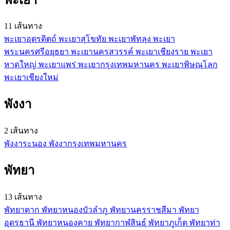
11 เส้นทาง
พะเยา
อุตรดิตถ์
พะเยา
สุโขทัย
พะเยา
พัทลุง
พะเยา
พระนครศรีอยุธยา
พะเยา
นครสวรรค์
พะเยา
เชียงราย
พะเยา
หาดใหญ่
พะเยา
แพร่
พะเยา
กรุงเทพมหานคร
พะเยา
พิษณุโลก
พะเยา
เชียงใหม่
พังงา
2 เส้นทาง
พังงา
ระนอง
พังงา
กรุงเทพมหานคร
พัทยา
13 เส้นทาง
พัทยา
ตาก
พัทยา
หนองบัวลำภู
พัทยา
นครราชสีมา
พัทยา
อุดรธานี
พัทยา
หนองคาย
พัทยา
กาฬสินธุ์
พัทยา
ภูเก็ต
พัทยา
ท่า