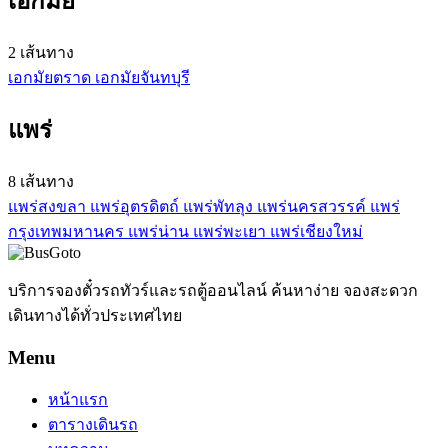
เอกมัย
2 เส้นทาง
เอกมัย
ตราด
เอกมัย
จันทบุรี
แพร่
8 เส้นทาง
แพร่
สงขลา
แพร่
อุตรดิตถ์
แพร่
พัทลุง
แพร่
นครสวรรค์
แพร่
กรุงเทพมหานคร
แพร่
น่าน
แพร่
พะเยา
แพร่
เชียงใหม่
บริการจองตั๋วรถทัวร์และรถตู้ออนไลน์ ค้นหาง่าย จองสะดวก
เดินทางได้ทั่วประเทศไทย
Menu
หน้าแรก
ตารางเดินรถ