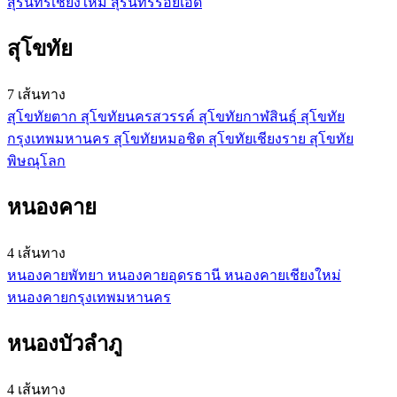
สุรินทร์
เชียงใหม่
สุรินทร์
ร้อยเอ็ด
สุโขทัย
7 เส้นทาง
สุโขทัย
ตาก
สุโขทัย
นครสวรรค์
สุโขทัย
กาฬสินธุ์
สุโขทัย
กรุงเทพมหานคร
สุโขทัย
หมอชิต
สุโขทัย
เชียงราย
สุโขทัย
พิษณุโลก
หนองคาย
4 เส้นทาง
หนองคาย
พัทยา
หนองคาย
อุดรธานี
หนองคาย
เชียงใหม่
หนองคาย
กรุงเทพมหานคร
หนองบัวลำภู
4 เส้นทาง