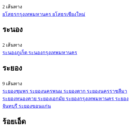
2 เส้นทาง
ยโสธร
กรุงเทพมหานคร
ยโสธร
เชียงใหม่
ระนอง
2 เส้นทาง
ระนอง
ภูเก็ต
ระนอง
กรุงเทพมหานคร
ระยอง
9 เส้นทาง
ระยอง
ชุมพร
ระยอง
นครพนม
ระยอง
ตาก
ระยอง
นครราชสีมา
ระยอง
หนองคาย
ระยอง
เอกมัย
ระยอง
กรุงเทพมหานคร
ระยอง
จันทบุรี
ระยอง
ขอนแก่น
ร้อยเอ็ด