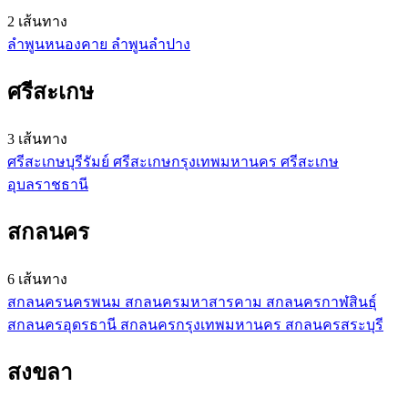
2 เส้นทาง
ลำพูน
หนองคาย
ลำพูน
ลำปาง
ศรีสะเกษ
3 เส้นทาง
ศรีสะเกษ
บุรีรัมย์
ศรีสะเกษ
กรุงเทพมหานคร
ศรีสะเกษ
อุบลราชธานี
สกลนคร
6 เส้นทาง
สกลนคร
นครพนม
สกลนคร
มหาสารคาม
สกลนคร
กาฬสินธุ์
สกลนคร
อุดรธานี
สกลนคร
กรุงเทพมหานคร
สกลนคร
สระบุรี
สงขลา