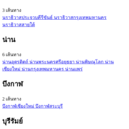
3 เส้นทาง
นราธิวาส
ประจวบคีรีขันธ์
นราธิวาส
กรุงเทพมหานคร
นราธิวาส
สายใต้
น่าน
6 เส้นทาง
น่าน
อุตรดิตถ์
น่าน
พระนครศรีอยุธยา
น่าน
พิษณุโลก
น่าน
เชียงใหม่
น่าน
กรุงเทพมหานคร
น่าน
แพร่
บึงกาฬ
2 เส้นทาง
บึงกาฬ
เชียงใหม่
บึงกาฬ
สระบุรี
บุรีรัมย์